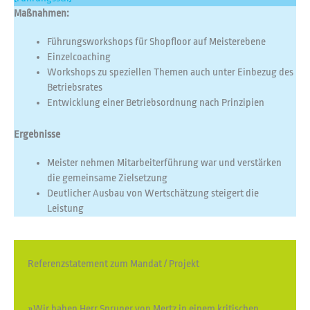
Maßnahmen:
Führungsworkshops für Shopfloor auf Meisterebene
Einzelcoaching
Workshops zu speziellen Themen auch unter Einbezug des
Betriebsrates
Entwicklung einer Betriebsordnung nach Prinzipien
Ergebnisse
Meister nehmen Mitarbeiterführung war und verstärken
die gemeinsame Zielsetzung
Deutlicher Ausbau von Wertschätzung steigert die
Leistung
Referenzstatement zum Mandat / Projekt
»Wir haben Herr Spruner von Mertz in einem kritischen