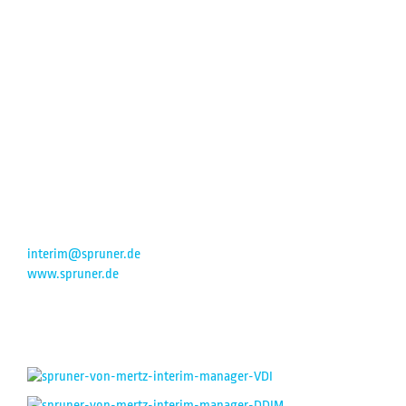
KONTAKT:
SPRUNER VON MERTZ
performance. people. change.
Gert Spruner von Mertz
Osthausstraße 45
58300 Wetter
+49 172 714 70 69
interim@spruner.de
www.spruner.de
MITGLIEDSCHAFTEN: